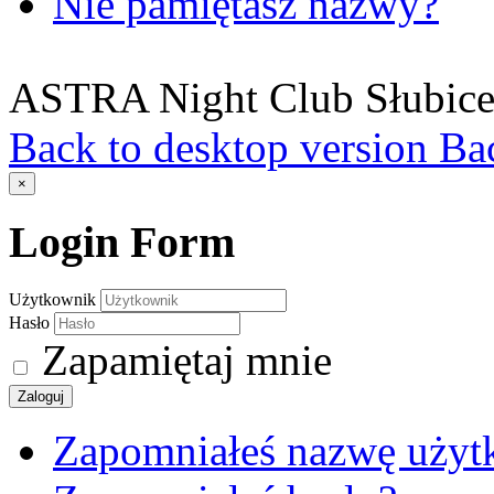
Nie pamiętasz nazwy?
ASTRA Night Club Słubic
Back to desktop version
Bac
×
Login
Form
Użytkownik
Hasło
Zapamiętaj mnie
Zaloguj
Zapomniałeś nazwę użyt